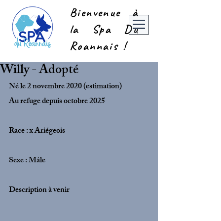
Bienvenue à
la Spa Du
Roannais !
Willy - Adopté
Né le 2 novembre 2020 (estimation)
Au refuge depuis octobre 2025
Race : x Ariégeois
Sexe : Mâle
Description à venir