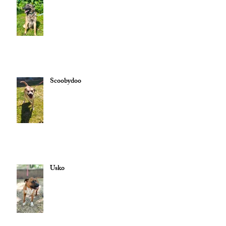
Scoobydoo
Usko