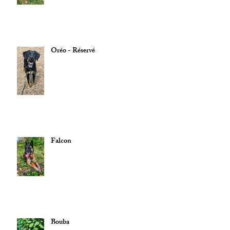
Oréo - Réservé
Falcon
Bouba