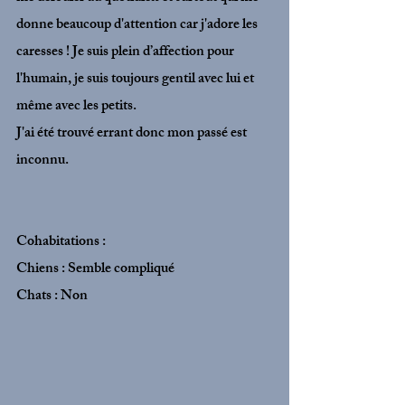
donne beaucoup d'attention car j'adore les 
caresses ! Je suis plein d’affection pour 
l'humain, je suis toujours gentil avec lui et 
même avec les petits. 
J'ai été trouvé errant donc mon passé est 
inconnu. 
Cohabitations :
Chiens : Semble compliqué 
Chats : Non