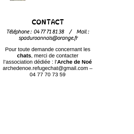
CONTACT
Téléphone :
04 77 71 81 38
/
Mail :
spaduroannais@orange.fr
Pour toute demande concernant les
chats
, merci de contacter
l’association dédiée : l’
Arche de Noé
archedenoe.refugechat@gmail.com
–
04 77 70 73 59
Nos employés sont souvent dans les
modules pour effectuer l'entretien ou
pour l'accueil du public.
N'hésitez pas
à laisser un message avec vos
coordonnées, nous vous rappellerons
au plus vite !
Horaires