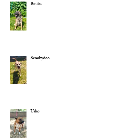
Bouba
Scoobydoo
Usko