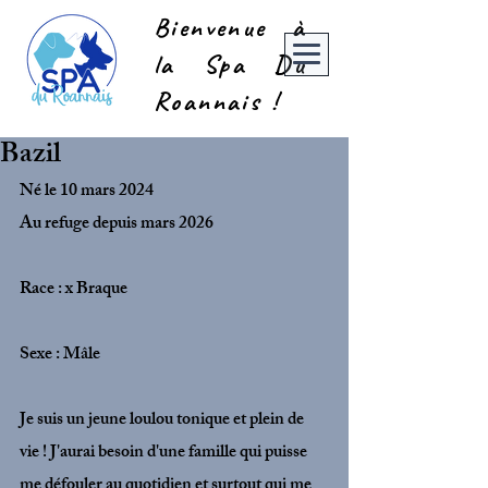
Bienvenue à
la Spa Du
Roannais !
Bazil
Né le 10 mars 2024		
Au refuge depuis mars 2026
Race : x Braque
Sexe : Mâle
Je suis un jeune loulou tonique et plein de 
vie ! J'aurai besoin d'une famille qui puisse 
me défouler au quotidien et surtout qui me 