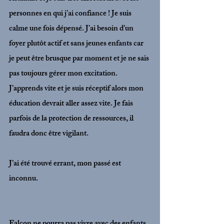
personnes en qui j’ai confiance ! Je suis 
calme une fois dépensé. J’ai besoin d’un 
foyer plutôt actif et sans jeunes enfants car 
je peut être brusque par moment et je ne sais 
pas toujours gérer mon excitation. 
J’apprends vite et je suis réceptif alors mon 
éducation devrait aller assez vite. Je fais 
parfois de la protection de ressources, il 
faudra donc être vigilant. 
J’ai été trouvé errant, mon passé est 
inconnu.