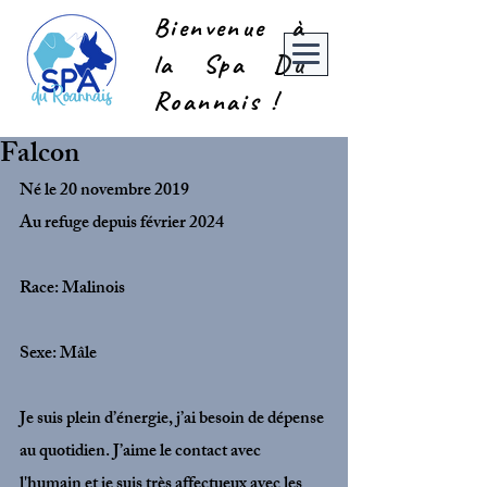
Bienvenue à
la Spa Du
Roannais !
Falcon
Né le 20 novembre 2019
Au refuge depuis février 2024
Race: Malinois
Sexe: Mâle
Je suis plein d’énergie, j’ai besoin de dépense 
au quotidien. J’aime le contact avec 
l'humain et je suis très affectueux avec les 