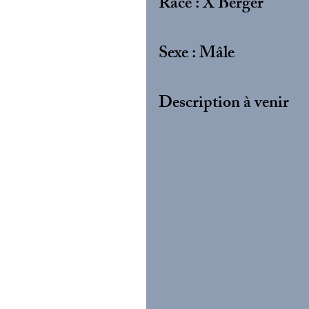
Race : X Berger
Sexe : Mâle
Description à venir