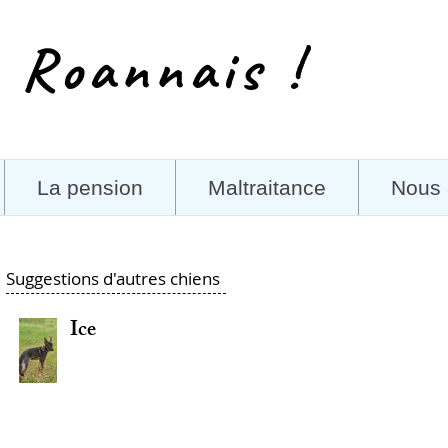
 Roannais !
La pension
Maltraitance
Nous 
Suggestions d'autres chiens
Ice