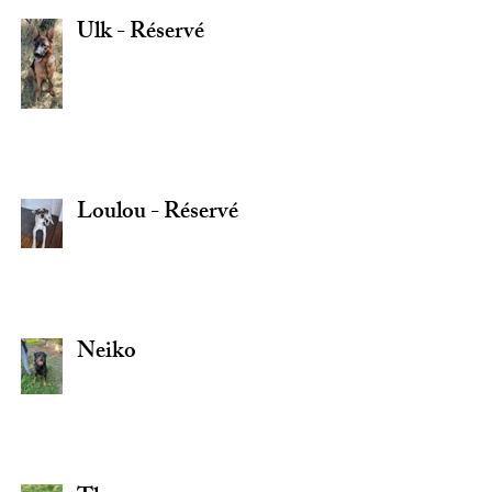
Ulk - Réservé
Loulou - Réservé
Neiko