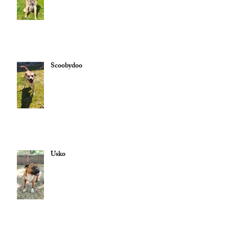
Scoobydoo
Usko