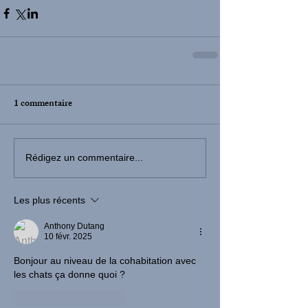
1 commentaire
Rédigez un commentaire...
Les plus récents
Anthony Dutang
10 févr. 2025
Bonjour au niveau de la cohabitation avec 
les chats ça donne quoi ?
J'aime
Répondre