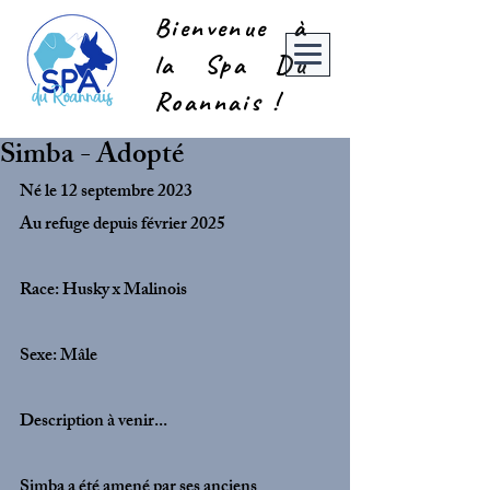
Bienvenue à
la Spa Du
Roannais !
Simba - Adopté
Né le 12 septembre 2023
Au refuge depuis février 2025
Race: Husky x Malinois 
Sexe: Mâle 
Description à venir... 
Simba a été amené par ses anciens 