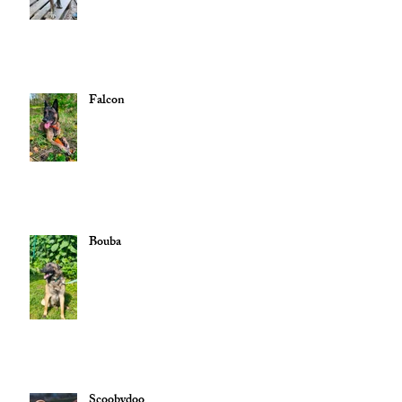
Falcon
Bouba
Scoobydoo