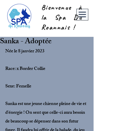
Bienvenue à
la Spa Du
Roannais !
Sanka - Adoptée
Née le 8 janvier 2023
Race: x Border Collie
Sexe: Femelle 
Sanka est une jeune chienne pleine de vie et 
d'énergie ! On sent que celle-ci aura besoin 
de beaucoup se dépenser dans son futur 
foyer. Il faudra lui offrir de la balade, du jeu 