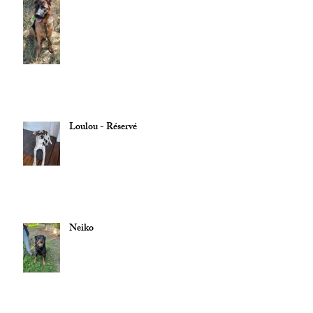
Loulou - Réservé
Neiko