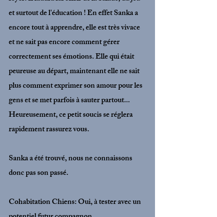
et surtout de l'éducation ! En effet Sanka a 
encore tout à apprendre, elle est très vivace 
et ne sait pas encore comment gérer 
correctement ses émotions. Elle qui était 
peureuse au départ, maintenant elle ne sait 
plus comment exprimer son amour pour les 
gens et se met parfois à sauter partout... 
Heureusement, ce petit soucis se réglera 
rapidement rassurez vous. 
Sanka a été trouvé, nous ne connaissons 
donc pas son passé. 
Cohabitation Chiens: Oui, à tester avec un 