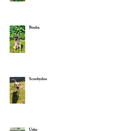
Bouba
Scoobydoo
Usko