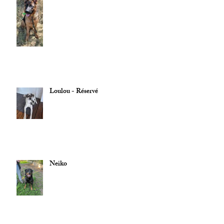
Loulou - Réservé
Neiko