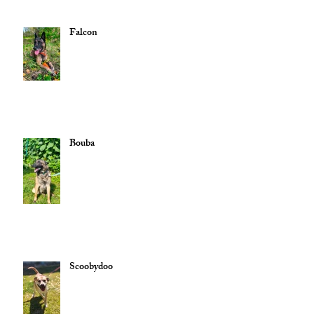
Falcon
Bouba
Scoobydoo