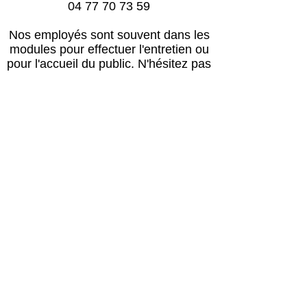
04 77 70 73 59
Nos employés sont souvent dans les
modules pour effectuer l'entretien ou
pour l'accueil du public.
N'hésitez pas
à laisser un message avec vos
coordonnées, nous vous rappellerons
au plus vite !
Horaires
Avril à octobre :
Lun, mar, mer, ven, sam, dim : 14h – 18h
Jeudi : après le passage du vétérinaire
(≈16h) – 18h00
Retour des balades : 17h30
Novembre à mars :
Lun, mar, mer, ven, sam, dim : 13h30 –
17h30
Jeudi : après le passage du vétérinaire