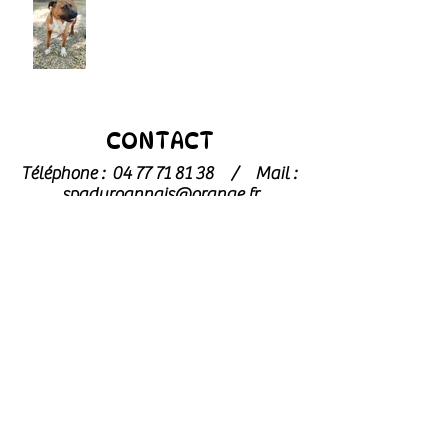
CONTACT
Téléphone :
04 77 71 81 38
/
Mail :
spaduroannais@orange.fr
Pour toute demande concernant les
chats
, merci de contacter
l’association dédiée : l’
Arche de Noé
archedenoe.refugechat@gmail.com
–
04 77 70 73 59
Nos employés sont souvent dans les
modules pour effectuer l'entretien ou
pour l'accueil du public.
N'hésitez pas
à laisser un message avec vos
coordonnées, nous vous rappellerons