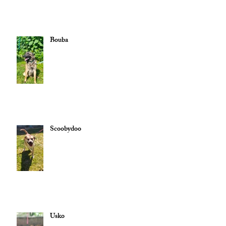
Bouba
Scoobydoo
Usko