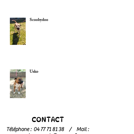
Scoobydoo
Usko
CONTACT
Téléphone :
04 77 71 81 38
/
Mail :