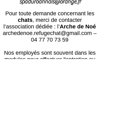
spaduroannais@orange.fr
Pour toute demande concernant les
chats
, merci de contacter
l’association dédiée : l’
Arche de Noé
archedenoe.refugechat@gmail.com
–
04 77 70 73 59
Nos employés sont souvent dans les
modules pour effectuer l'entretien ou
pour l'accueil du public.
N'hésitez pas
à laisser un message avec vos
coordonnées, nous vous rappellerons
au plus vite !
Horaires
Avril à octobre :
Lun, mar, mer, ven, sam, dim : 14h – 18h
Jeudi : après le passage du vétérinaire
(≈16h) – 18h00