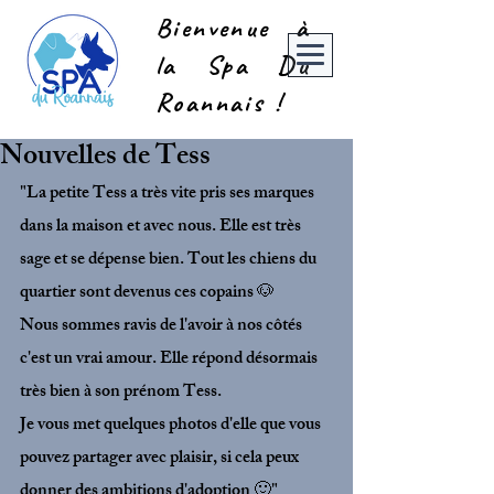
Bienvenue à
la Spa Du
Roannais !
Nouvelles de Tess
"La petite Tess a très vite pris ses marques 
dans la maison et avec nous. Elle est très 
sage et se dépense bien. Tout les chiens du 
quartier sont devenus ces copains 🐶
Nous sommes ravis de l'avoir à nos côtés 
c'est un vrai amour. Elle répond désormais 
très bien à son prénom Tess.
Je vous met quelques photos d'elle que vous 
pouvez partager avec plaisir, si cela peux 
donner des ambitions d'adoption 🙂"