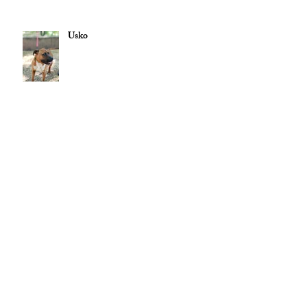
Usko
CONTACT
Téléphone :
04 77 71 81 38
/
Mail :
spaduroannais@orange.fr
Pour toute demande concernant les
chats
, merci de contacter
l’association dédiée : l’
Arche de Noé
archedenoe.refugechat@gmail.com
–
04 77 70 73 59
Nos employés sont souvent dans les