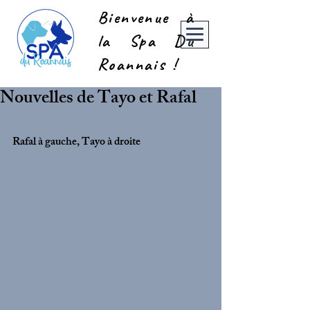
Bienvenue à
la Spa Du
Roannais !
Nouvelles de Tayo et Rafal
Rafal à gauche, Tayo à droite