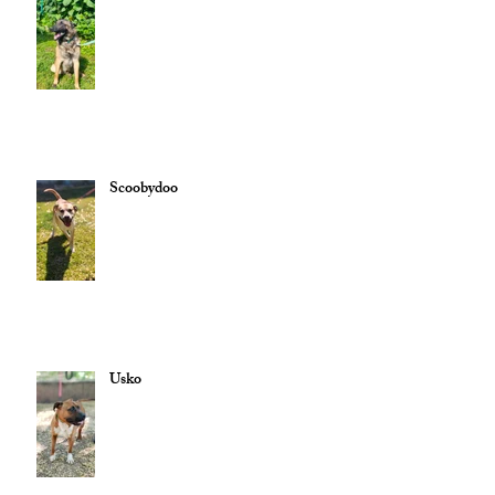
Scoobydoo
Usko