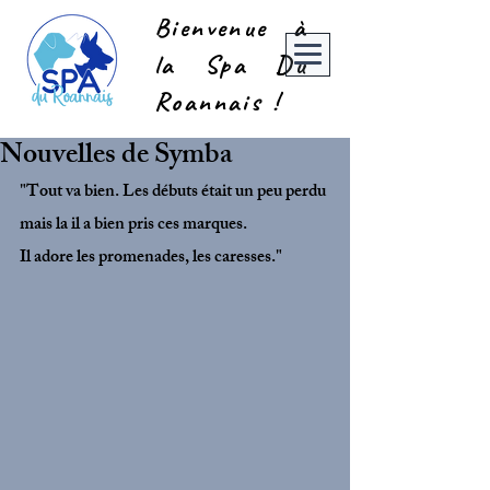
Bienvenue à
la Spa Du
Roannais !
Nouvelles de Symba
"Tout va bien. Les débuts était un peu perdu 
mais la il a bien pris ces marques. 
Il adore les promenades, les caresses."