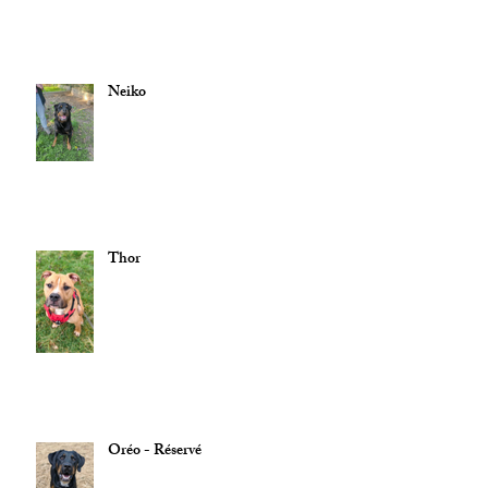
Neiko
Thor
Oréo - Réservé