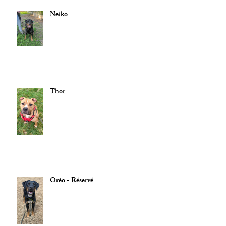
Neiko
Thor
Oréo - Réservé