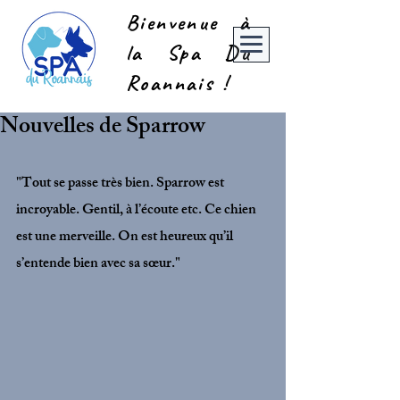
Bienvenue à
la Spa Du
Roannais !
Nouvelles de Sparrow
"Tout se passe très bien. Sparrow est 
incroyable. Gentil, à l’écoute etc. Ce chien 
est une merveille. On est heureux qu’il 
s’entende bien avec sa sœur."