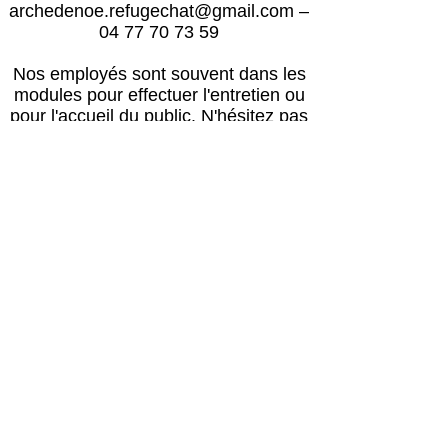
archedenoe.refugechat@gmail.com
–
04 77 70 73 59
Nos employés sont souvent dans les
modules pour effectuer l'entretien ou
pour l'accueil du public.
N'hésitez pas
à laisser un message avec vos
coordonnées, nous vous rappellerons
au plus vite !
Horaires
Avril à octobre :
Lun, mar, mer, ven, sam, dim : 14h – 18h
Jeudi : après le passage du vétérinaire
(≈16h) – 18h00
Retour des balades : 17h30
Novembre à mars :
Lun, mar, mer, ven, sam, dim : 13h30 –
17h30