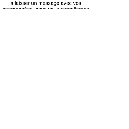
à laisser un message avec vos
coordonnées, nous vous rappellerons
au plus vite !
Horaires
Avril à octobre :
Lun, mar, mer, ven, sam, dim : 14h – 18h
Jeudi : après le passage du vétérinaire
(≈16h) – 18h00
Retour des balades : 17h30
Novembre à mars :
Lun, mar, mer, ven, sam, dim : 13h30 –
17h30
Jeudi : après le passage du vétérinaire
(≈16h) – 17h30
Retour des balades : 17h00
Jours fériés :