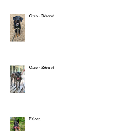
Oréo - Réservé
Orco - Réservé
Falcon