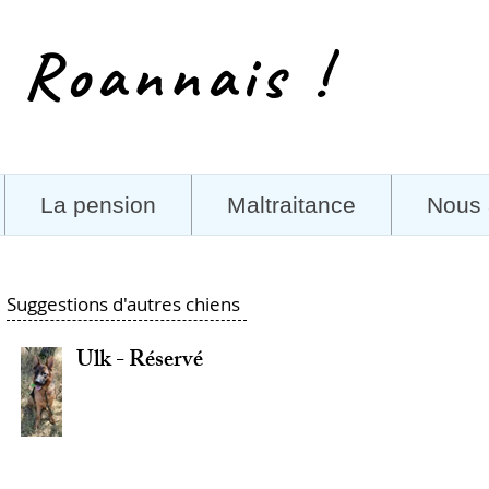
 Roannais !
La pension
Maltraitance
Nous 
Suggestions d'autres chiens
Ulk - Réservé