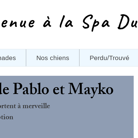
enue à la Spa Du
nades
Nos chiens
Perdu/Trouvé
de Pablo et Mayko
rtent à merveille 
ption