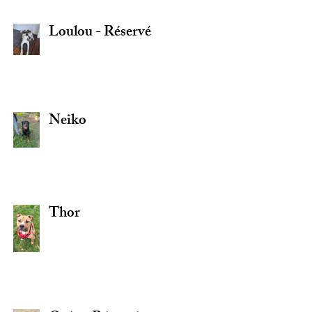
Loulou - Réservé
Neiko
Thor