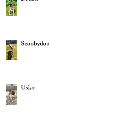
Scoobydoo
Usko