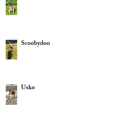
Scoobydoo
Usko