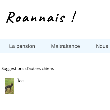
 Roannais !
La pension
Maltraitance
Nous 
Suggestions d'autres chiens
Ice