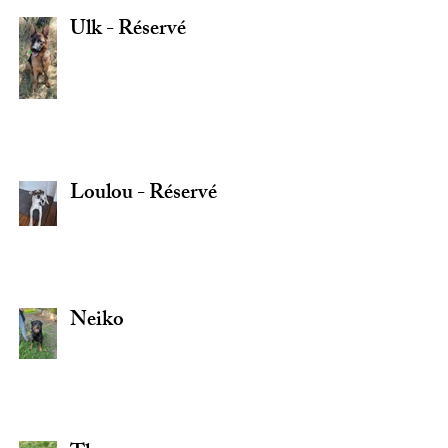
Ulk - Réservé
Loulou - Réservé
Neiko