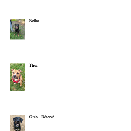
Neiko
Thor
Oréo - Réservé