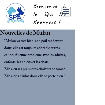
Bienvenue à
la Spa Du
Roannais !
Nouvelles de Mulan
"Mulan 
va très bien, son poil est devenu 
doux, elle est toujours adorable et très 
câline. Aucune problème avec les adultes, 
enfants, les chiens et les chats. 
Elle a eu ses premières chaleurs ce samedi. 
Elle a pris 4 kilos donc elle se porte bien."