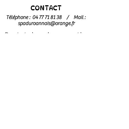
CONTACT
Téléphone :
04 77 71 81 38
/
Mail :
spaduroannais@orange.fr
Pour toute demande concernant les
chats
, merci de contacter
l’association dédiée : l’
Arche de Noé
archedenoe.refugechat@gmail.com
–
04 77 70 73 59
Nos employés sont souvent dans les
modules pour effectuer l'entretien ou
pour l'accueil du public.
N'hésitez pas
à laisser un message avec vos
coordonnées, nous vous rappellerons
au plus vite !
Horaires
Avril à octobre :