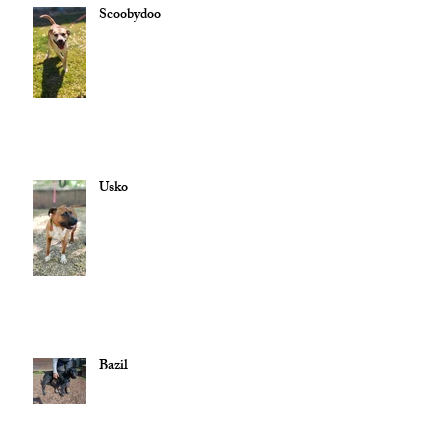
Scoobydoo
Usko
Bazil