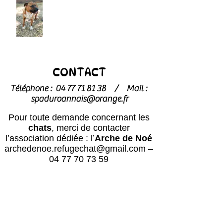
CONTACT
Téléphone :
04 77 71 81 38
/
Mail :
spaduroannais@orange.fr
Pour toute demande concernant les
chats
, merci de contacter
l’association dédiée : l’
Arche de Noé
archedenoe.refugechat@gmail.com
–
04 77 70 73 59
Nos employés sont souvent dans les
modules pour effectuer l'entretien ou
pour l'accueil du public.
N'hésitez pas
à laisser un message avec vos
coordonnées, nous vous rappellerons