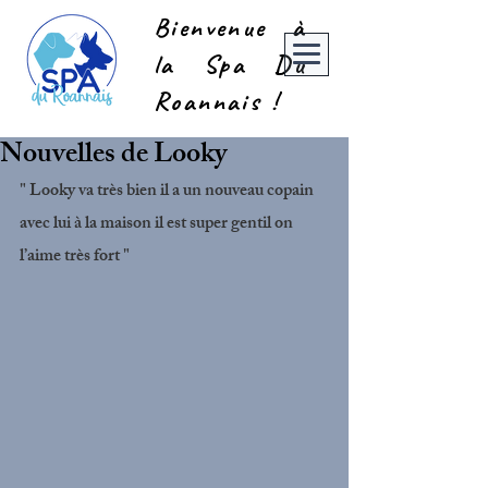
Bienvenue à
la Spa Du
Roannais !
Nouvelles de Looky
" Looky va très bien il a un nouveau copain 
avec lui à la maison il est super gentil on 
l’aime très fort "