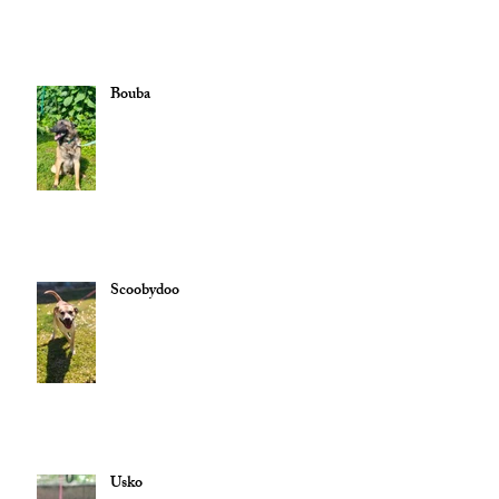
Bouba
Scoobydoo
Usko