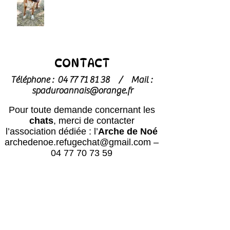
CONTACT
Téléphone :
04 77 71 81 38
/
Mail :
spaduroannais@orange.fr
Pour toute demande concernant les
chats
, merci de contacter
l’association dédiée : l’
Arche de Noé
archedenoe.refugechat@gmail.com
–
04 77 70 73 59
Nos employés sont souvent dans les
modules pour effectuer l'entretien ou
pour l'accueil du public.
N'hésitez pas
à laisser un message avec vos
coordonnées, nous vous rappellerons
au plus vite !