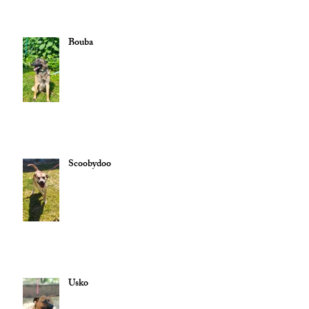
Bouba
Scoobydoo
Usko