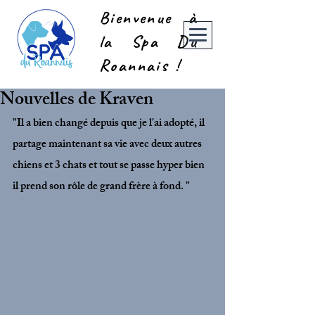
Bienvenue à
la Spa Du
Roannais !
Nouvelles de Kraven
"Il a bien changé depuis que je l'ai adopté, il 
partage maintenant sa vie avec deux autres 
chiens et 3 chats et tout se passe hyper bien 
il prend son rôle de grand frère à fond. "