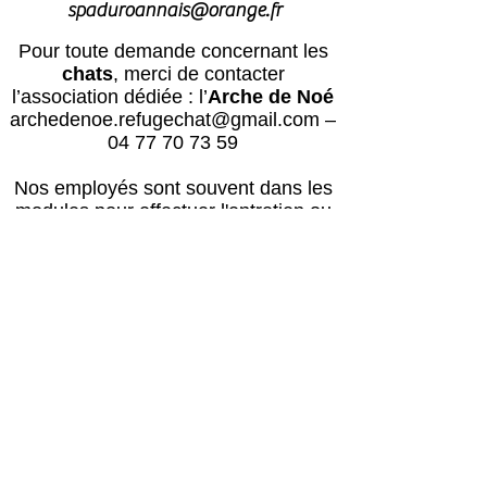
spaduroannais@orange.fr
Pour toute demande concernant les
chats
, merci de contacter
l’association dédiée : l’
Arche de Noé
archedenoe.refugechat@gmail.com
–
04 77 70 73 59
Nos employés sont souvent dans les
modules pour effectuer l'entretien ou
pour l'accueil du public.
N'hésitez pas
à laisser un message avec vos
coordonnées, nous vous rappellerons
au plus vite !
Horaires
Avril à octobre :
Lun, mar, mer, ven, sam, dim : 14h – 18h
Jeudi : après le passage du vétérinaire
(≈16h) – 18h00