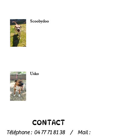
Scoobydoo
Usko
CONTACT
Téléphone :
04 77 71 81 38
/
Mail :