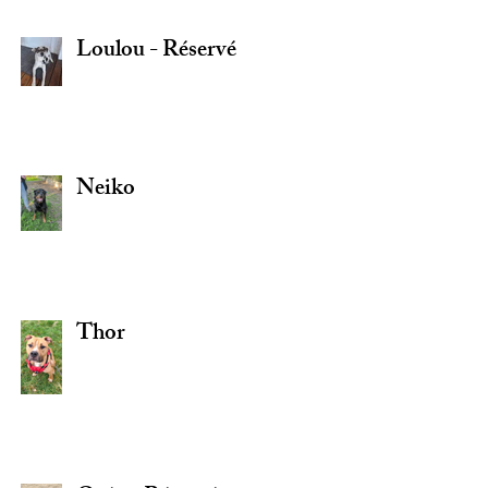
Loulou - Réservé
Neiko
Thor