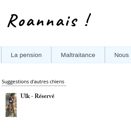
 Roannais !
La pension
Maltraitance
Nous 
Suggestions d'autres chiens
Ulk - Réservé