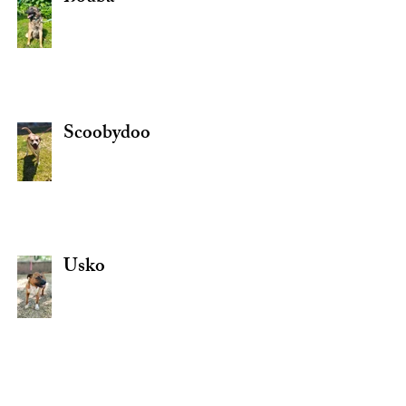
Scoobydoo
Usko