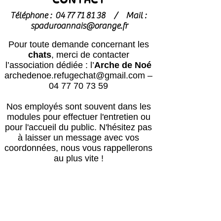
Téléphone :
04 77 71 81 38
/
Mail :
spaduroannais@orange.fr
Pour toute demande concernant les
chats
, merci de contacter
l’association dédiée : l’
Arche de Noé
archedenoe.refugechat@gmail.com
–
04 77 70 73 59
Nos employés sont souvent dans les
modules pour effectuer l'entretien ou
pour l'accueil du public.
N'hésitez pas
à laisser un message avec vos
coordonnées, nous vous rappellerons
au plus vite !
Horaires
Avril à octobre :
Lun, mar, mer, ven, sam, dim : 14h – 18h