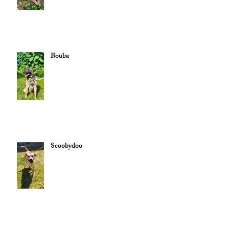
Bouba
Scoobydoo