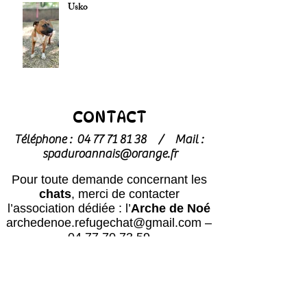
Usko
CONTACT
Téléphone :
04 77 71 81 38
/
Mail :
spaduroannais@orange.fr
Pour toute demande concernant les
chats
, merci de contacter
l’association dédiée : l’
Arche de Noé
archedenoe.refugechat@gmail.com
–
04 77 70 73 59
Nos employés sont souvent dans les
modules pour effectuer l'entretien ou
pour l'accueil du public.
N'hésitez pas