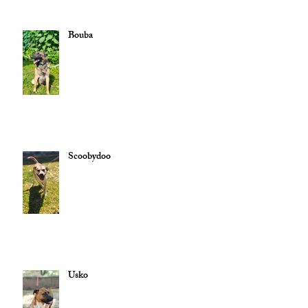
Bouba
Scoobydoo
Usko