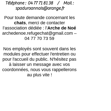
Téléphone :
04 77 71 81 38
/
Mail :
spaduroannais@orange.fr
Pour toute demande concernant les
chats
, merci de contacter
l’association dédiée : l’
Arche de Noé
archedenoe.refugechat@gmail.com
–
04 77 70 73 59
Nos employés sont souvent dans les
modules pour effectuer l'entretien ou
pour l'accueil du public.
N'hésitez pas
à laisser un message avec vos
coordonnées, nous vous rappellerons
au plus vite !
Horaires
Avril à octobre :
Lun, mar, mer, ven, sam, dim : 14h – 18h
Jeudi : après le passage du vétérinaire