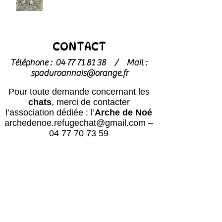
CONTACT
Téléphone :
04 77 71 81 38
/
Mail :
spaduroannais@orange.fr
Pour toute demande concernant les
chats
, merci de contacter
l’association dédiée : l’
Arche de Noé
archedenoe.refugechat@gmail.com
–
04 77 70 73 59
Nos employés sont souvent dans les
modules pour effectuer l'entretien ou
pour l'accueil du public.
N'hésitez pas
à laisser un message avec vos
coordonnées, nous vous rappellerons
au plus vite !