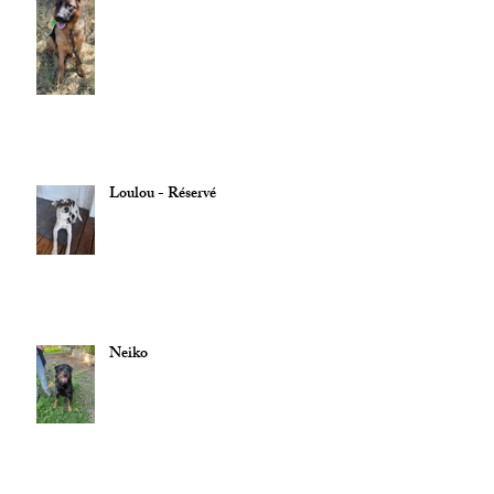
Loulou - Réservé
Neiko