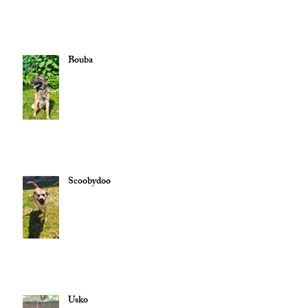
Bouba
Scoobydoo
Usko