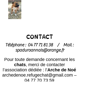
CONTACT
Téléphone :
04 77 71 81 38
/
Mail :
spaduroannais@orange.fr
Pour toute demande concernant les
chats
, merci de contacter
l’association dédiée : l’
Arche de Noé
archedenoe.refugechat@gmail.com
–
04 77 70 73 59
Nos employés sont souvent dans les
modules pour effectuer l'entretien ou
pour l'accueil du public.
N'hésitez pas
à laisser un message avec vos