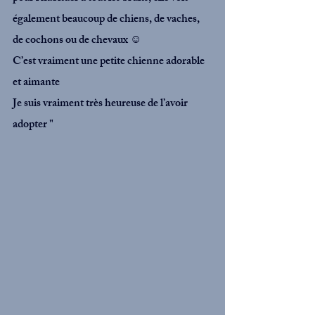
également beaucoup de chiens, de vaches, 
de cochons ou de chevaux ☺️
C’est vraiment une petite chienne adorable 
et aimante 
Je suis vraiment très heureuse de l’avoir 
adopter "