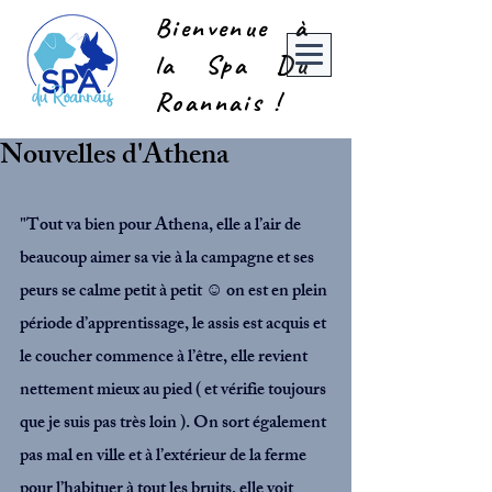
Bienvenue à
la Spa Du
Roannais !
Nouvelles d'Athena
"Tout va bien pour Athena, elle a l’air de 
beaucoup aimer sa vie à la campagne et ses 
peurs se calme petit à petit ☺️ on est en plein 
période d’apprentissage, le assis est acquis et 
le coucher commence à l’être, elle revient 
nettement mieux au pied ( et vérifie toujours 
que je suis pas très loin ). On sort également 
pas mal en ville et à l’extérieur de la ferme 
pour l’habituer à tout les bruits, elle voit 