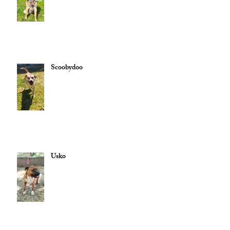
Scoobydoo
Usko