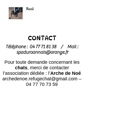
Bazil
CONTACT
Téléphone :
04 77 71 81 38
/
Mail :
spaduroannais@orange.fr
Pour toute demande concernant les
chats
, merci de contacter
l’association dédiée : l’
Arche de Noé
archedenoe.refugechat@gmail.com
–
04 77 70 73 59
Nos employés sont souvent dans les
modules pour effectuer l'entretien ou
pour l'accueil du public.
N'hésitez pas
à laisser un message avec vos
coordonnées, nous vous rappellerons