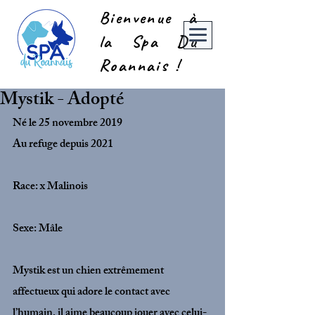
Bienvenue à
la Spa Du
Roannais !
Mystik - Adopté
Né le 25 novembre 2019
Au refuge depuis 2021
Race: x Malinois
Sexe: Mâle 
Mystik est un chien extrêmement 
affectueux qui adore le contact avec 
l’humain, il aime beaucoup jouer avec celui-