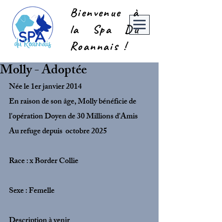
Bienvenue à
la Spa Du
Roannais !
Molly - Adoptée
Née le 1er janvier 2014
En raison de son âge, Molly bénéficie de 
l'opération Doyen de 30 Millions d'Amis
Au refuge depuis  octobre 2025
Race : x Border Collie
Sexe : Femelle
Description à venir