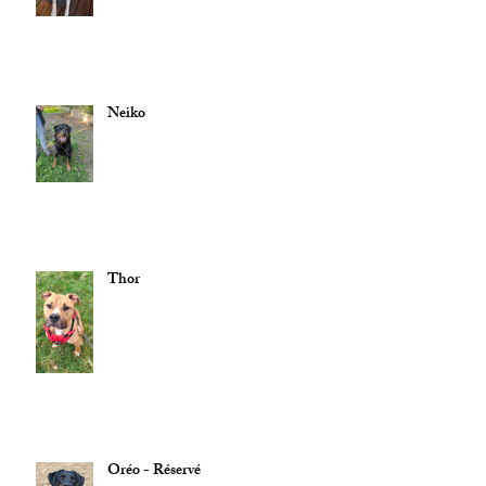
Neiko
Thor
Oréo - Réservé