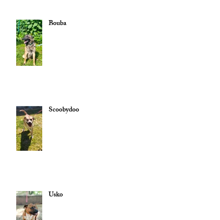
Bouba
Scoobydoo
Usko