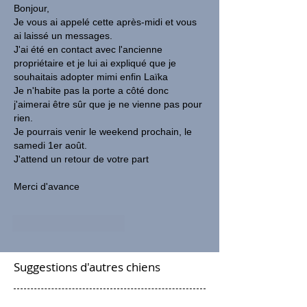
Bonjour,
Je vous ai appelé cette après-midi et vous 
ai laissé un messages.
J'ai été en contact avec l'ancienne 
propriétaire et je lui ai expliqué que je 
souhaitais adopter mimi enfin Laïka
Je n'habite pas la porte a côté donc 
j'aimerai être sûr que je ne vienne pas pour 
rien.
Je pourrais venir le weekend prochain, le 
samedi 1er août.
J'attend un retour de votre part
Merci d'avance 
J'aime
Répondre
Suggestions d'autres chiens