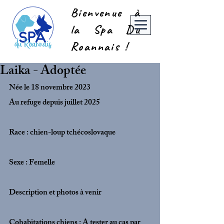
Bienvenue à
la Spa Du
Roannais !
Laika - Adoptée
Née le 18 novembre 2023
Au refuge depuis juillet 2025
Race : chien-loup tchécoslovaque
Sexe : Femelle
Description et photos à venir
Cohabitations chiens : A tester au cas par 