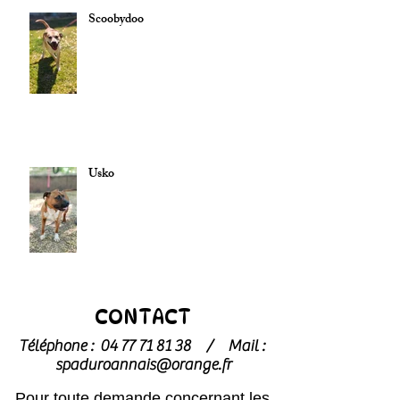
Scoobydoo
Usko
CONTACT
Téléphone :
04 77 71 81 38
/
Mail :
spaduroannais@orange.fr
Pour toute demande concernant les