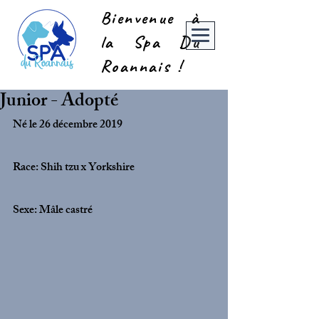
Bienvenue à
la Spa Du
Roannais !
Junior - Adopté
Né le 26 décembre 2019
Race: Shih tzu x Yorkshire
Sexe: Mâle castré