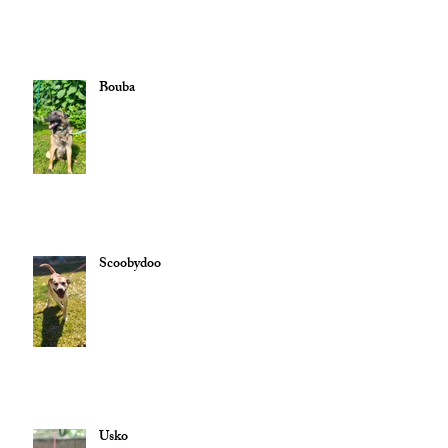
Bouba
Scoobydoo
Usko