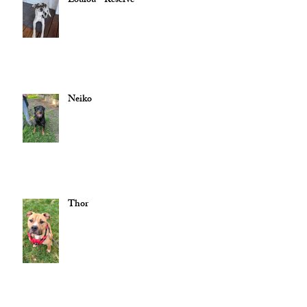
Loulou - Réservé
Neiko
Thor