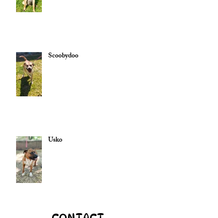
Scoobydoo
Usko
CONTACT