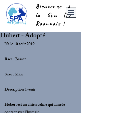
Bienvenue à
la Spa Du
Roannais !
Hubert - Adopté
Né le 10 août 2019
Race : Basset
Sexe : Mâle
Description à venir
Hubert est un chien calme qui aime le 
contact avec l'humain.