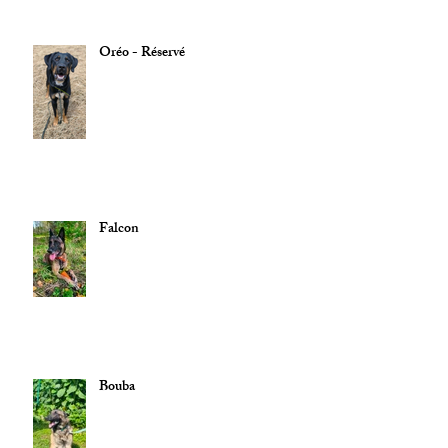
Oréo - Réservé
Falcon
Bouba