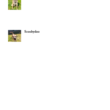
Scoobydoo
Usko