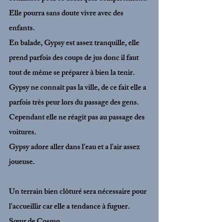
Elle pourra sans doute vivre avec des 
enfants.
En balade, Gypsy est assez tranquille, elle 
prend parfois des coups de jus donc il faut 
tout de même se préparer à bien la tenir. 
Gypsy ne connaît pas la ville, de ce fait elle a 
parfois très peur lors du passage des gens. 
Cependant elle ne réagit pas au passage des 
voitures. 
Gypsy adore aller dans l'eau et a l'air assez 
joueuse.  
Un terrain bien clôturé sera nécessaire pour 
l'accueillir car elle a tendance à fuguer.