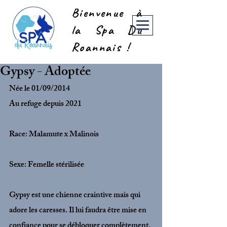
Bienvenue à
la Spa Du
Roannais !
Gypsy - Adoptée
Née le 01/09/2014
Au refuge depuis 2021 
Race: Malamute x Malinois
Sexe: Femelle stérilisée 
Gypsy est une chienne craintive mais qui 
adore les caresses. Il lui faudra être mise en 
confiance pour se débloquer complètement. 