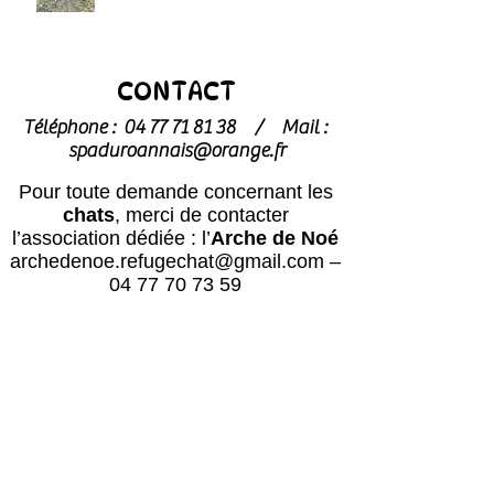
CONTACT
Téléphone :
04 77 71 81 38
/
Mail :
spaduroannais@orange.fr
Pour toute demande concernant les
chats
, merci de contacter
l’association dédiée : l’
Arche de Noé
archedenoe.refugechat@gmail.com
–
04 77 70 73 59
Nos employés sont souvent dans les
modules pour effectuer l'entretien ou
pour l'accueil du public.
N'hésitez pas
à laisser un message avec vos
coordonnées, nous vous rappellerons
au plus vite !