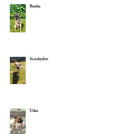
Bouba
Scoobydoo
Usko