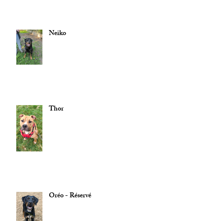
Neiko
Thor
Oréo - Réservé