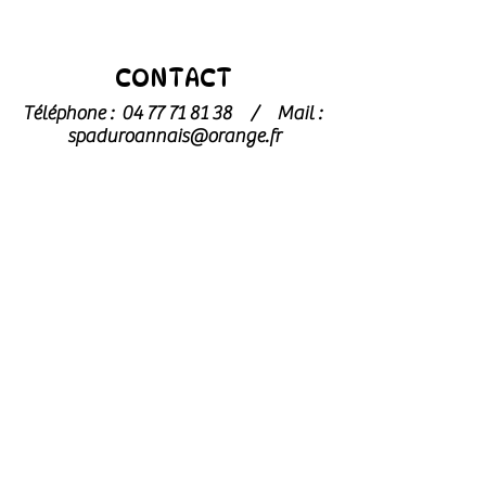
CONTACT
Téléphone :
04 77 71 81 38
/
Mail :
spaduroannais@orange.fr
Pour toute demande concernant les
chats
, merci de contacter
l’association dédiée : l’
Arche de Noé
archedenoe.refugechat@gmail.com
–
04 77 70 73 59
Nos employés sont souvent dans les
modules pour effectuer l'entretien ou
pour l'accueil du public.
N'hésitez pas
à laisser un message avec vos
coordonnées, nous vous rappellerons
au plus vite !
Horaires