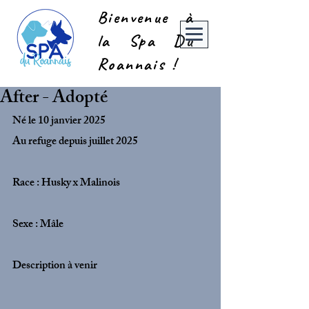
Bienvenue à
la Spa Du
Roannais !
After - Adopté
Né le 10 janvier 2025
Au refuge depuis juillet 2025
Race : Husky x Malinois
Sexe : Mâle
Description à venir