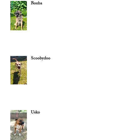
Bouba
Scoobydoo
Usko