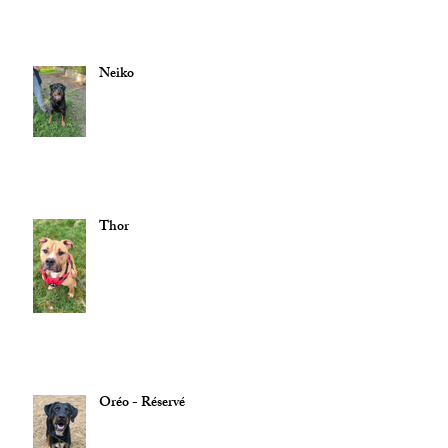
Neiko
Thor
Oréo - Réservé