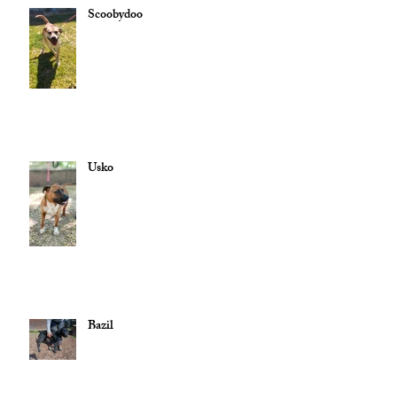
Scoobydoo
Usko
Bazil