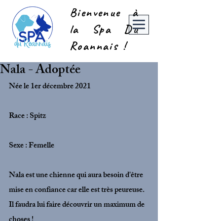
Bienvenue à
la Spa Du
Roannais !
Nala - Adoptée
Née le 1er décembre 2021
Race : Spitz
Sexe : Femelle
Nala est une chienne qui aura besoin d'être 
mise en confiance car elle est très peureuse. 
Il faudra lui faire découvrir un maximum de 
choses !