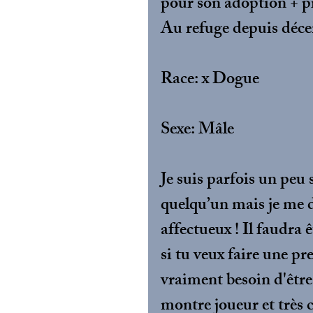
pour son adoption + pr
Au refuge depuis déc
Race: x Dogue
Sexe: Mâle
Je suis parfois un peu 
quelqu’un mais je me d
affectueux ! Il faudra 
si tu veux faire une pr
vraiment besoin d'être 
montre joueur et très c