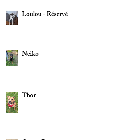
Loulou - Réservé
Neiko
Thor