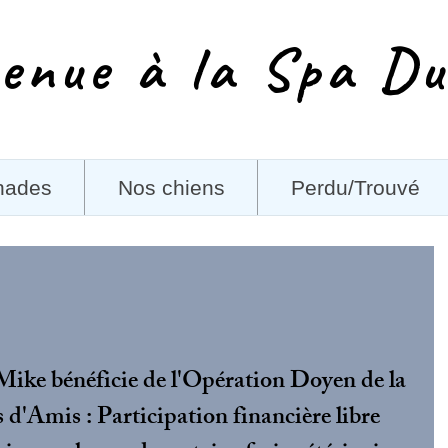
enue à la Spa Du
nades
Nos chiens
Perdu/Trouvé
Mike bénéficie de l'Opération Doyen de la 
d'Amis : Participation financière libre 