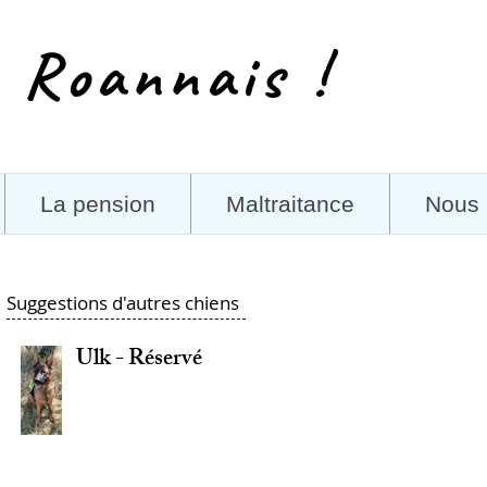
 Roannais !
La pension
Maltraitance
Nous 
Suggestions d'autres chiens
Ulk - Réservé