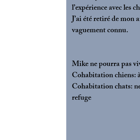
l’expérience avec les ch
J’ai été retiré de mon 
vaguement connu.
Mike ne pourra pas viv
Cohabitation chiens: à 
Cohabitation chats: ne
refuge