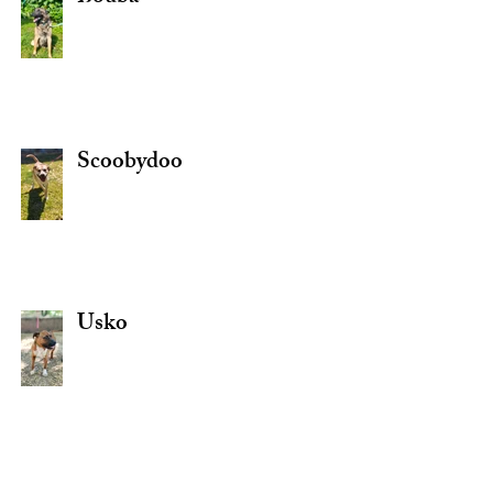
Scoobydoo
Usko