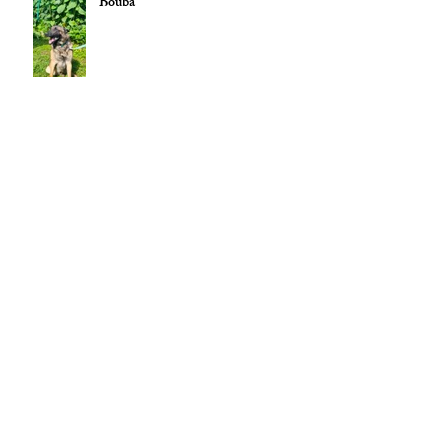
Bouba
Scoobydoo
Usko