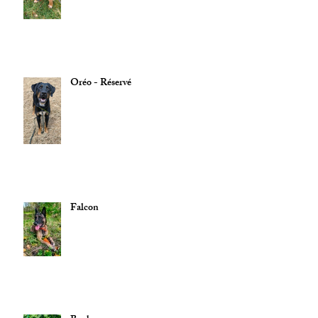
Oréo - Réservé
Falcon