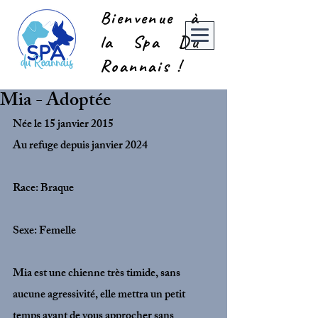
Bienvenue à
la Spa Du
Roannais !
Mia - Adoptée
Née le 15 janvier 2015
Au refuge depuis janvier 2024
Race: Braque
Sexe: Femelle
Mia est une chienne très timide, sans 
aucune agressivité, elle mettra un petit 
temps avant de vous approcher sans 