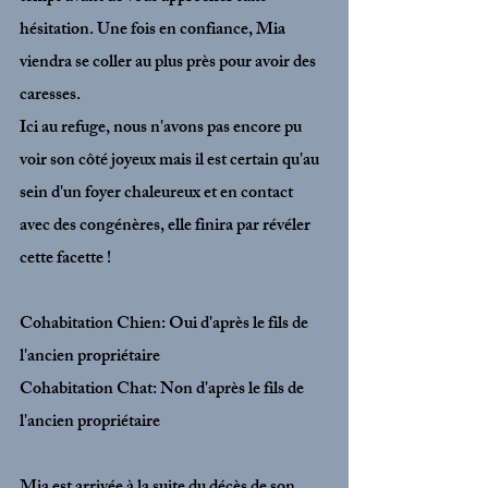
hésitation. Une fois en confiance, Mia 
viendra se coller au plus près pour avoir des 
caresses. 
Ici au refuge, nous n'avons pas encore pu 
voir son côté joyeux mais il est certain qu'au 
sein d'un foyer chaleureux et en contact 
avec des congénères, elle finira par révéler 
cette facette ! 
Cohabitation Chien: Oui d'après le fils de 
l'ancien propriétaire
Cohabitation Chat: Non d'après le fils de 
l'ancien propriétaire