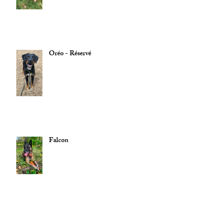
Oréo - Réservé
Falcon
Bouba