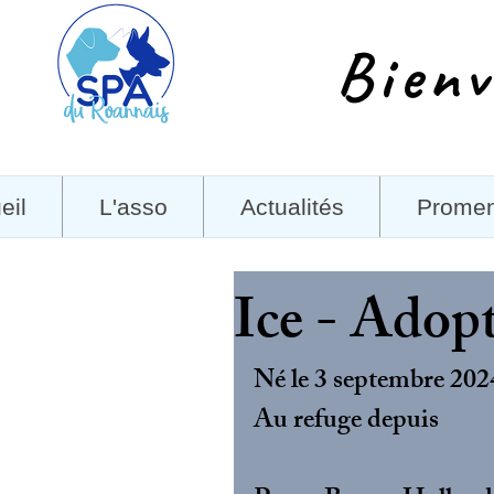
Bienv
eil
L'asso
Actualités
Prome
Ice - Adop
Né le 3 septembre 202
Au refuge depuis 