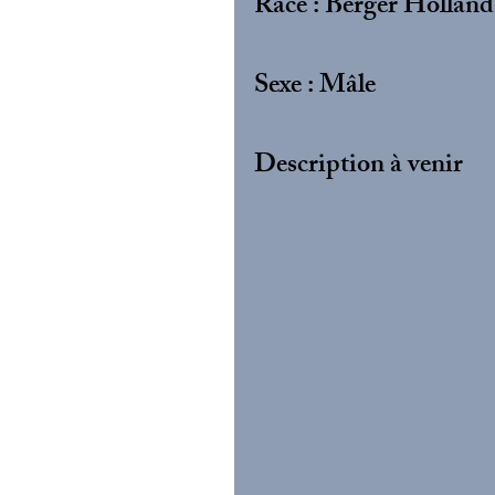
Race : Berger Holland
Sexe : Mâle
Description à venir