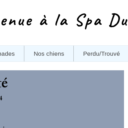
enue à la Spa Du
nades
Nos chiens
Perdu/Trouvé
té
4