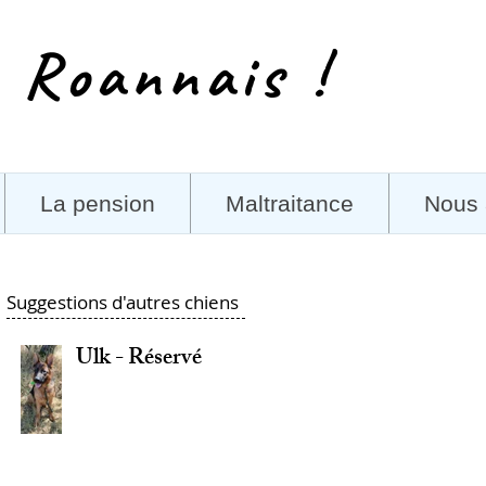
 Roannais !
La pension
Maltraitance
Nous 
Suggestions d'autres chiens
Ulk - Réservé