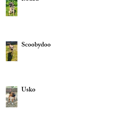
Scoobydoo
Usko