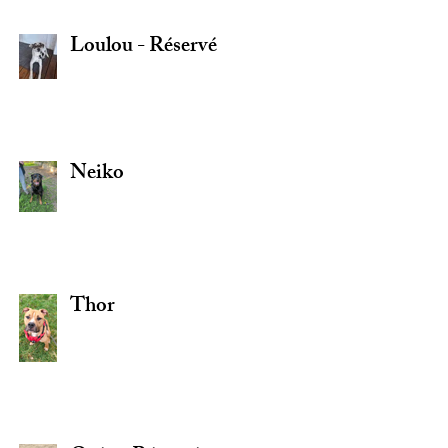
Loulou - Réservé
Neiko
Thor