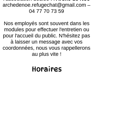
archedenoe.refugechat@gmail.com
–
04 77 70 73 59
Nos employés sont souvent dans les
modules pour effectuer l'entretien ou
pour l'accueil du public.
N'hésitez pas
à laisser un message avec vos
coordonnées, nous vous rappellerons
au plus vite !
Horaires
Avril à octobre :
Lun, mar, mer, ven, sam, dim : 14h – 18h
Jeudi : après le passage du vétérinaire
(≈16h) – 18h00
Retour des balades : 17h30
Novembre à mars :
Lun, mar, mer, ven, sam, dim : 13h30 –