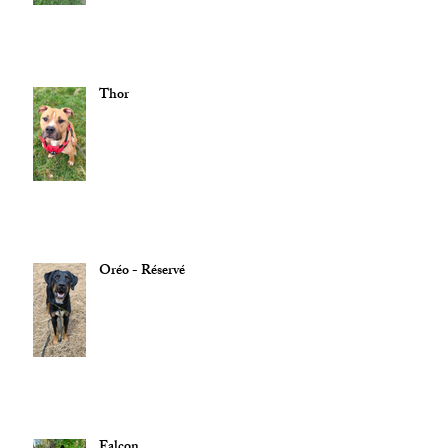
Thor
Oréo - Réservé
Falcon