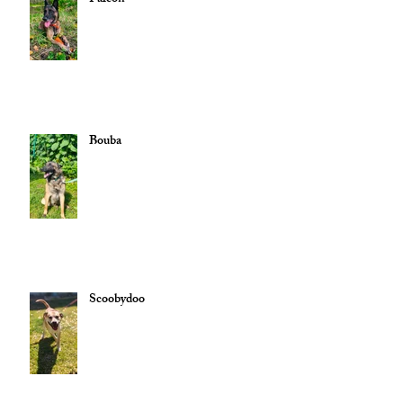
Bouba
Scoobydoo