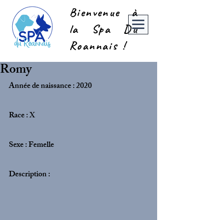
Bienvenue à
la Spa Du
Roannais !
Romy
Année de naissance : 2020
Race : X 
Sexe : Femelle
Description :