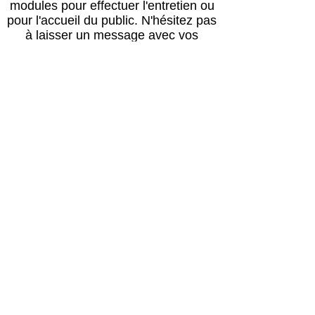
modules pour effectuer l'entretien ou
pour l'accueil du public.
N'hésitez pas
à laisser un message avec vos
coordonnées, nous vous rappellerons
au plus vite !
Horaires
Avril à octobre :
Lun, mar, mer, ven, sam, dim : 14h – 18h
Jeudi : après le passage du vétérinaire
(≈16h) – 18h00
Retour des balades : 17h30
Novembre à mars :
Lun, mar, mer, ven, sam, dim : 13h30 –
17h30
Jeudi : après le passage du vétérinaire
(≈16h) – 17h30
Retour des balades : 17h00