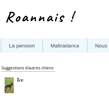
 Roannais !
La pension
Maltraitance
Nous 
Suggestions d'autres chiens
Ice