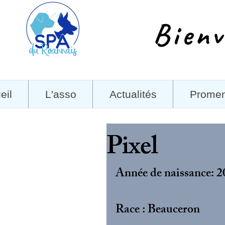
Bienv
eil
L'asso
Actualités
Prome
Pixel
Année de naissance: 2
Race : Beauceron