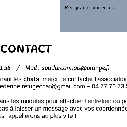
Rédigez un commentaire...
CONTACT
1 81 38 /
Mail :
spaduroannais@orange.fr
nant les
chats
, merci de contacter l’associatio
hedenoe.refugechat@gmail.com
– 04 77 70 73 
s les modules pour effectuer l'entretien ou p
pas à laisser un message avec vos coordonnée
s rappellerons au plus vite !