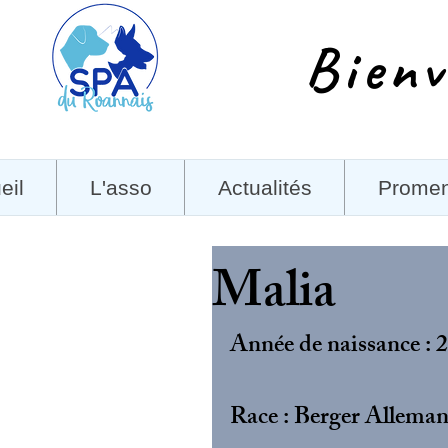
Bienv
eil
L'asso
Actualités
Prome
Malia
Année de naissance : 
Race : Berger Allema