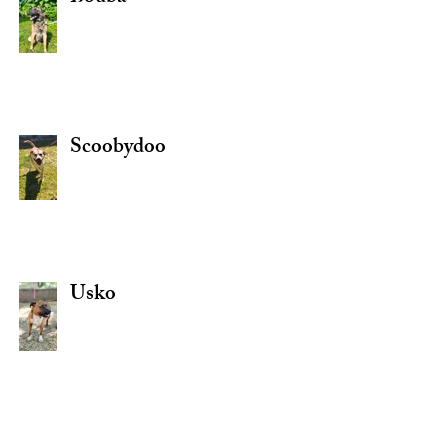
Scoobydoo
Usko