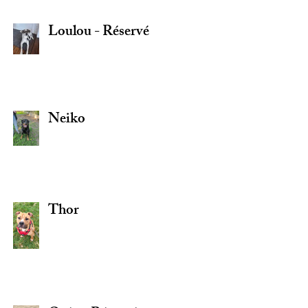
Loulou - Réservé
Neiko
Thor