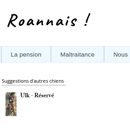
 Roannais !
La pension
Maltraitance
Nous 
Suggestions d'autres chiens
Ulk - Réservé