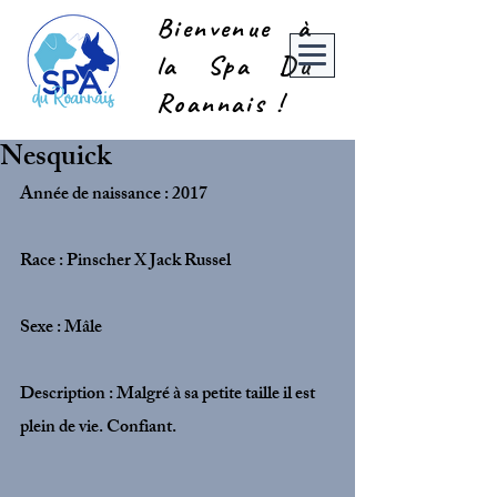
Bienvenue à
la Spa Du
Roannais !
Nesquick
Année de naissance : 2017
Race : Pinscher X Jack Russel
Sexe : Mâle
Description : Malgré à sa petite taille il est 
plein de vie. Confiant. 