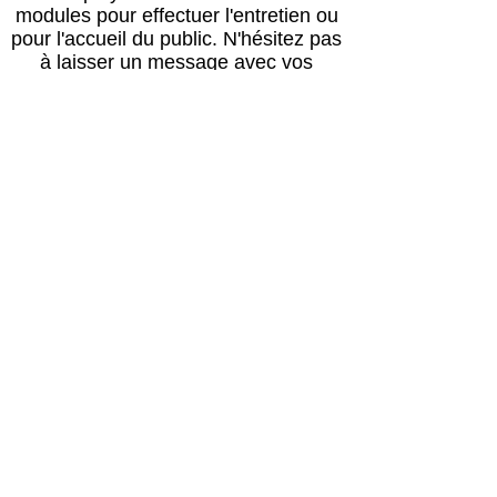
modules pour effectuer l'entretien ou
pour l'accueil du public.
N'hésitez pas
à laisser un message avec vos
coordonnées, nous vous rappellerons
au plus vite !
Horaires
Avril à octobre :
Lun, mar, mer, ven, sam, dim : 14h – 18h
Jeudi : après le passage du vétérinaire
(≈16h) – 18h00
Retour des balades : 17h30
Novembre à mars :
Lun, mar, mer, ven, sam, dim : 13h30 –
17h30
Jeudi : après le passage du vétérinaire
(≈16h) – 17h30
Retour des balades : 17h00