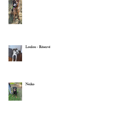
Loulou - Réservé
Neiko