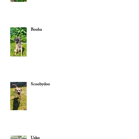
Bouba
Scoobydoo
Usko