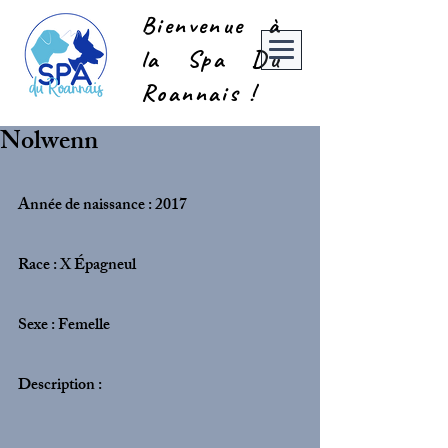
Bienvenue à
la Spa Du
Roannais !
Nolwenn
Année de naissance : 2017
Race : X Épagneul
Sexe : Femelle
Description :