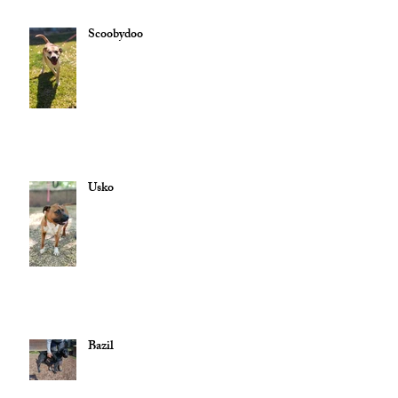
Scoobydoo
Usko
Bazil