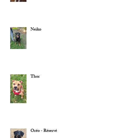
Neiko
Thor
Oréo - Réservé