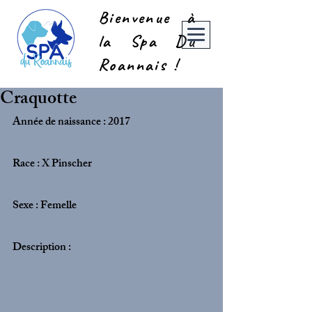
Bienvenue à
la Spa Du
Roannais !
Craquotte
Année de naissance : 2017
Race : X Pinscher
Sexe : Femelle
Description :